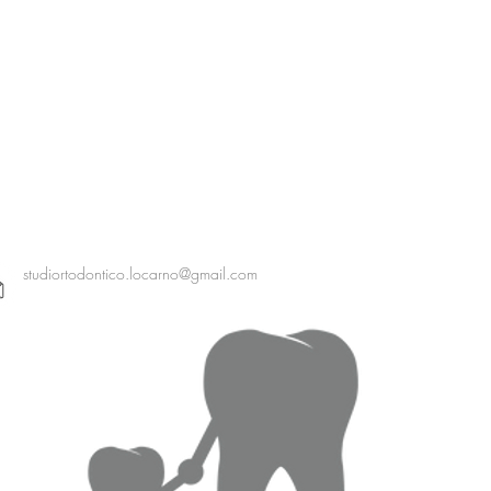
studiortodontico.locarno@gmail.com